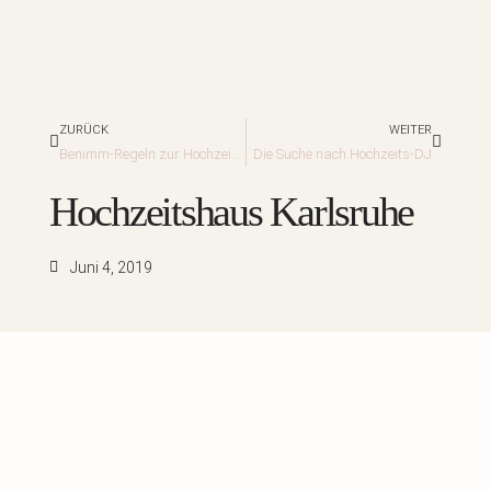
Zurück
Nächst
ZURÜCK
WEITER
Benimm-Regeln zur Hochzeitsfeier
Die Suche nach Hochzeits-DJ
Hochzeitshaus Karlsruhe
Juni 4, 2019