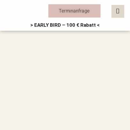
Zum
Inhalt
Terminanfrage
springen
> EARLY BIRD – 100 € Rabatt <