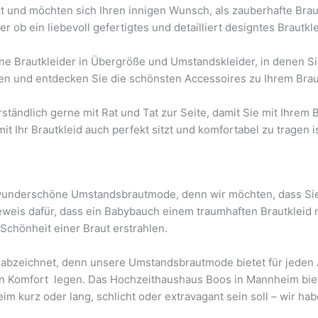
t und möchten sich Ihren innigen Wunsch, als zauberhafte Braut
 ob ein liebevoll gefertigtes und detailliert designtes Brautkl
 Brautkleider in Übergröße und Umstandskleider, in denen Si
ren und entdecken Sie die schönsten Accessoires zu Ihrem Brau
ändlich gerne mit Rat und Tat zur Seite, damit Sie mit Ihrem Br
it Ihr Brautkleid auch perfekt sitzt und komfortabel zu tragen
wunderschöne Umstandsbrautmode, denn wir möchten, dass Sie 
eis dafür, dass ein Babybauch einem traumhaften Brautkleid n
Schönheit einer Braut erstrahlen.
on abzeichnet, denn unsere Umstandsbrautmode bietet für jeden
omfort legen. Das Hochzeithaushaus Boos in Mannheim bietet 
 kurz oder lang, schlicht oder extravagant sein soll – wir habe