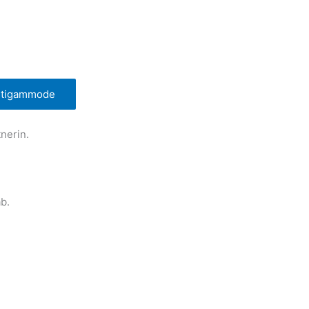
utigammode
nerin.
b.