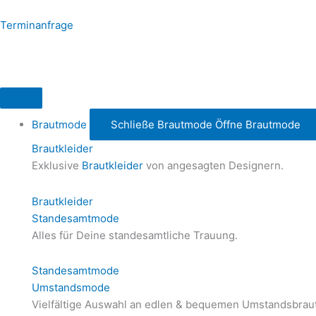
Zum
Inhalt
Terminanfrage
springen
Brautmode
Schließe Brautmode
Öffne Brautmode
Brautkleider
Exklusive
Brautkleider
von angesagten Designern.
Brautkleider
Standesamtmode
Alles für Deine standesamtliche Trauung.
Standesamtmode
Umstandsmode
Vielfältige Auswahl an edlen & bequemen Umstandsbraut