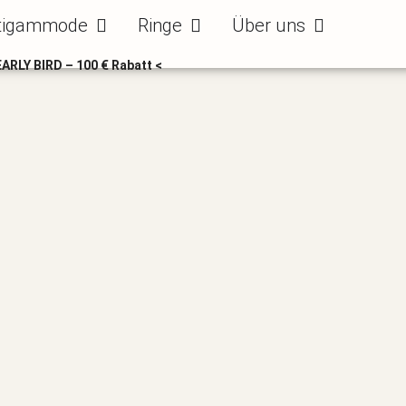
ode
Öffne Bräutigammode
Öffne Ringe
Öffne Über uns
tigammode
Ringe
Über uns
EARLY BIRD – 100 € Rabatt <