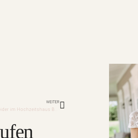
Nächster
WEITER
Brautkleider im Hochzeitshaus Boos
aufen