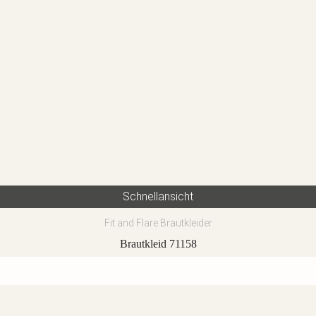
Schnellansicht
Fit and Flare Brautkleider
Brautkleid 71158