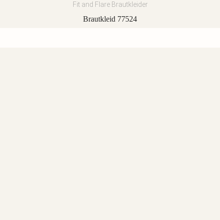
Fit and Flare Brautkleider
Brautkleid 77524