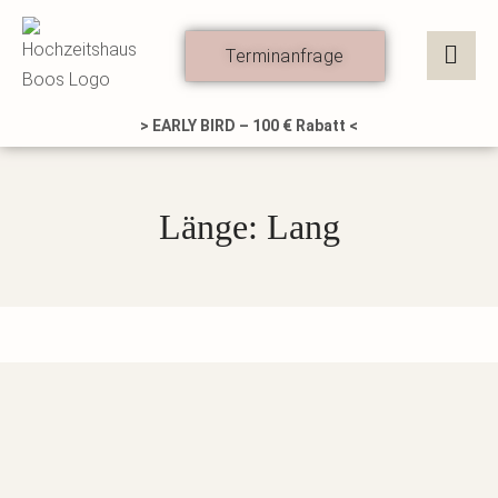
Zum
Inhalt
Terminanfrage
springen
> EARLY BIRD – 100 € Rabatt <
Länge: Lang