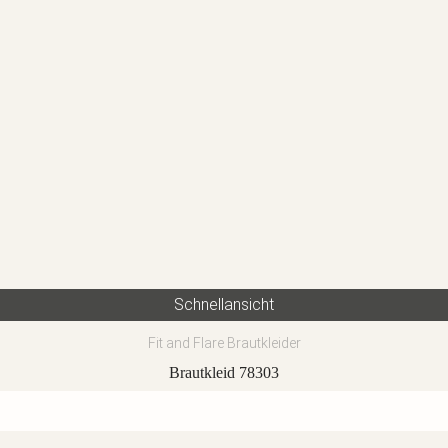
Schnellansicht
Fit and Flare Brautkleider
Brautkleid 78303