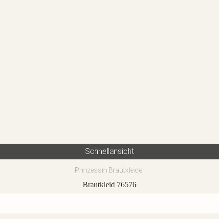
Schnellansicht
Prinzessin Brautkleider
Brautkleid 76576