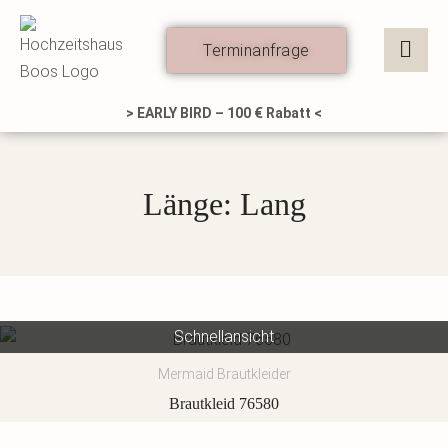
Zum
Inhalt
Terminanfrage
springen
> EARLY BIRD – 100 € Rabatt <
Länge: Lang
Schnellansicht
Mermaid Brautkleider
Brautkleid 76580