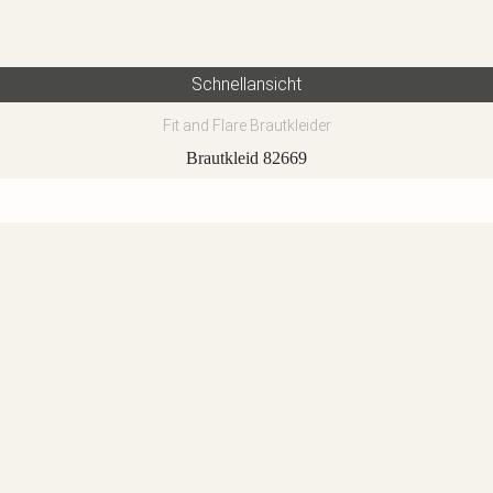
Schnellansicht
Fit and Flare Brautkleider
Brautkleid 82669