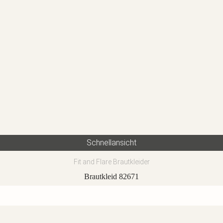
Schnellansicht
Fit and Flare Brautkleider
Brautkleid 82671