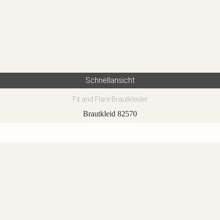
Schnellansicht
Fit and Flare Brautkleider
Brautkleid 82570