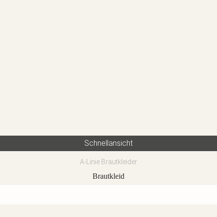
Schnellansicht
A-Linie Brautkleider
Brautkleid