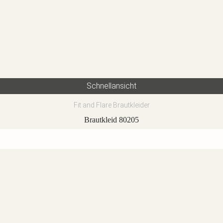
Schnellansicht
Fit and Flare Brautkleider
Brautkleid 80205