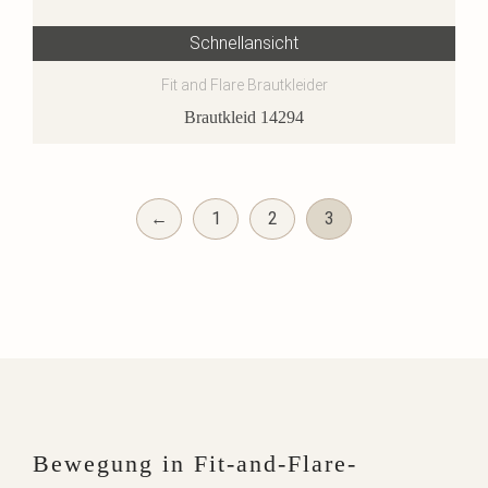
Schnellansicht
Fit and Flare Brautkleider
Brautkleid 14294
←
1
2
3
Bewegung in Fit-and-Flare-