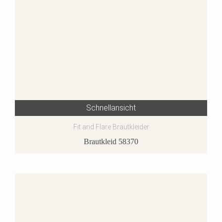
Schnellansicht
Fit and Flare Brautkleider
Brautkleid 58370