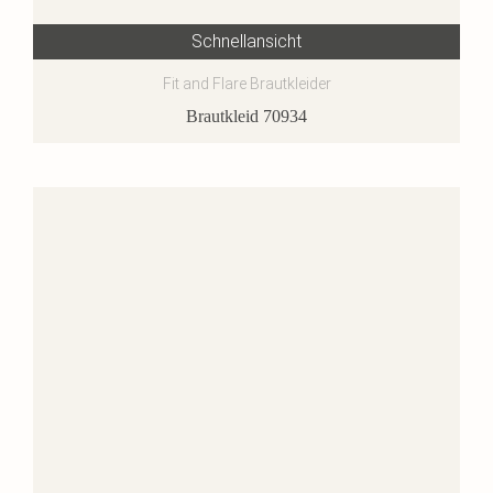
Schnellansicht
Fit and Flare Brautkleider
Brautkleid 70934