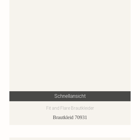
Schnellansicht
Fit and Flare Brautkleider
Brautkleid 70931