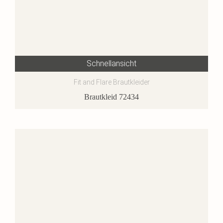
Schnellansicht
Fit and Flare Brautkleider
Brautkleid 72434