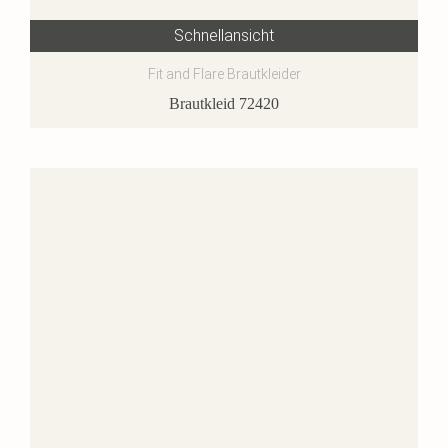
Schnellansicht
Fit and Flare Brautkleider
Brautkleid 72420