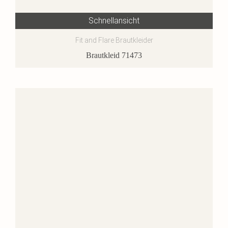
Schnellansicht
Fit and Flare Brautkleider
Brautkleid 71473