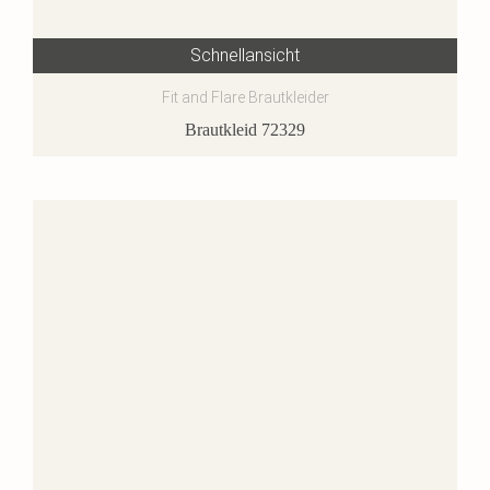
Schnellansicht
Fit and Flare Brautkleider
Brautkleid 72329