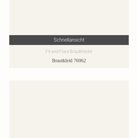
Schnellansicht
Fit and Flare Brautkleider
Brautkleid 76962