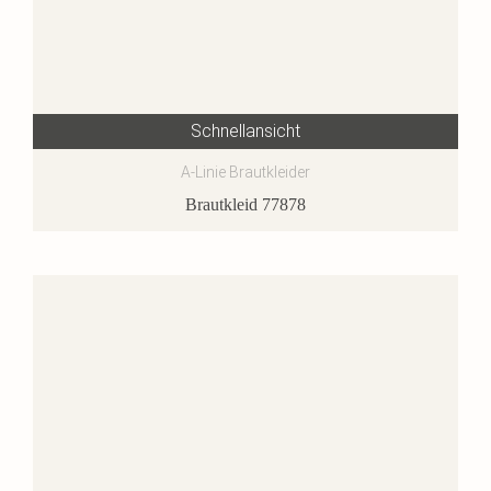
Schnellansicht
A-Linie Brautkleider
Brautkleid 77878