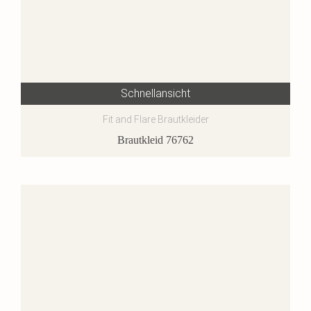
Schnellansicht
Fit and Flare Brautkleider
Brautkleid 76762