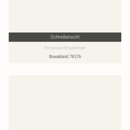
Schnellansicht
Prinzessin Brautkleider
Brautkleid 76576