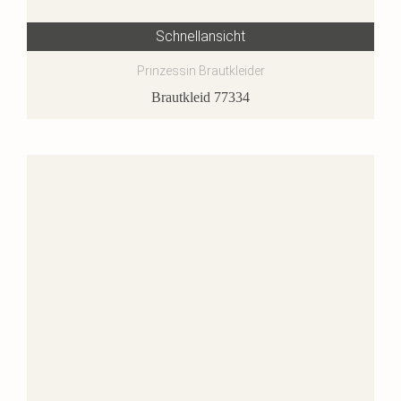
Schnellansicht
Prinzessin Brautkleider
Brautkleid 77334