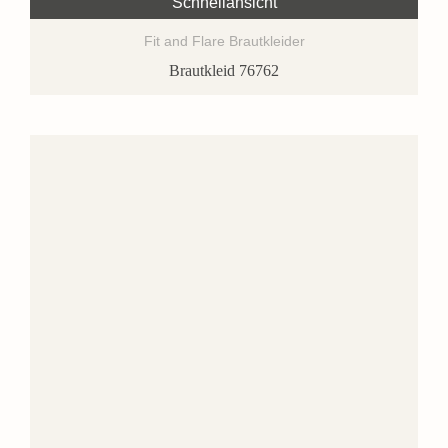
Schnellansicht
Fit and Flare Brautkleider
Brautkleid 76762