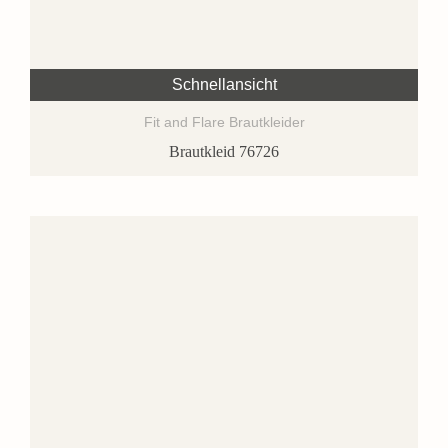
Schnellansicht
Fit and Flare Brautkleider
Brautkleid 76726