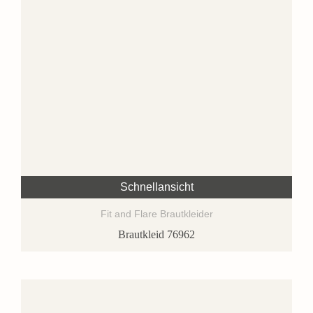
Schnellansicht
Fit and Flare Brautkleider
Brautkleid 76962