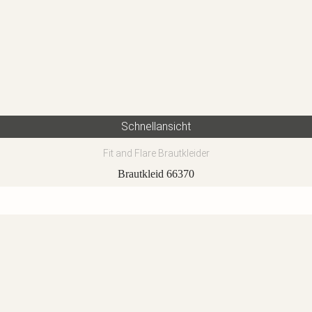
Schnellansicht
Fit and Flare Brautkleider
Brautkleid 66370