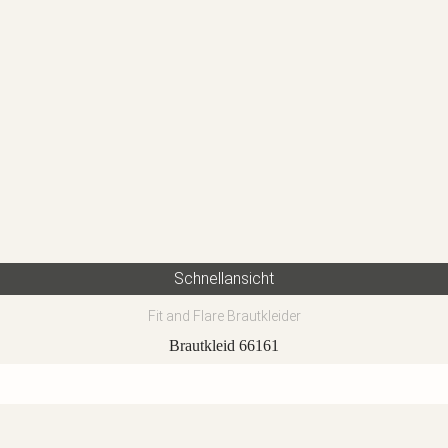
Schnellansicht
Fit and Flare Brautkleider
Brautkleid 66161