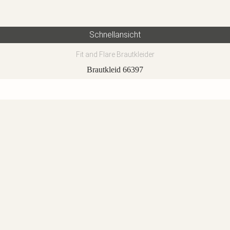
Schnellansicht
Fit and Flare Brautkleider
Brautkleid 66397