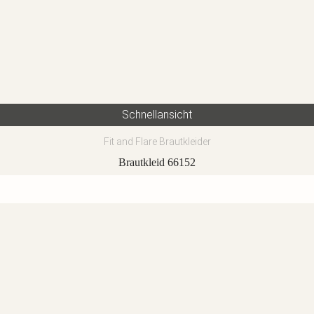
Schnellansicht
Fit and Flare Brautkleider
Brautkleid 66152