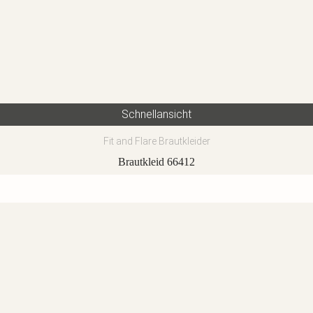
Schnellansicht
Fit and Flare Brautkleider
Brautkleid 66412