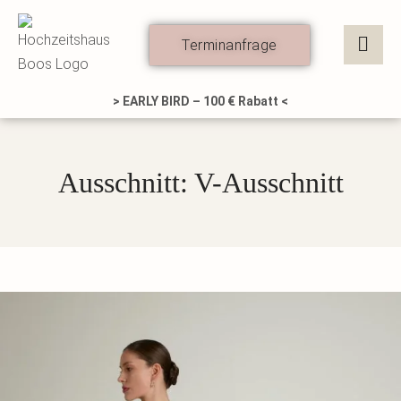
Zum
Inhalt
Terminanfrage
springen
> EARLY BIRD – 100 € Rabatt <
Ausschnitt: V-Ausschnitt