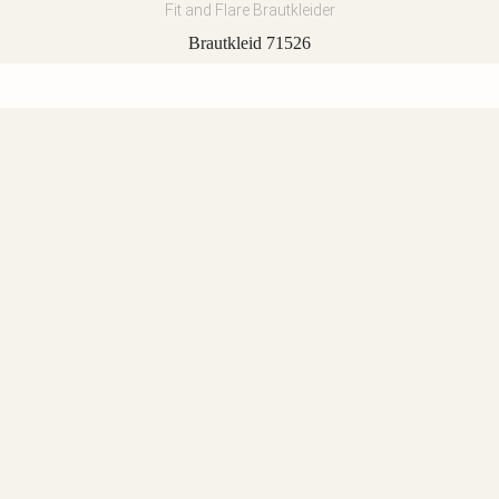
Fit and Flare Brautkleider
Brautkleid 71526