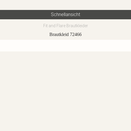
Schnellansicht
Fit and Flare Brautkleider
Brautkleid 72466