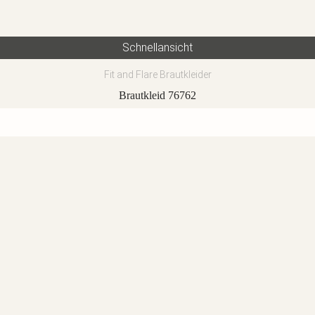
Schnellansicht
Fit and Flare Brautkleider
Brautkleid 76762