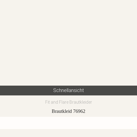
Schnellansicht
Fit and Flare Brautkleider
Brautkleid 76962