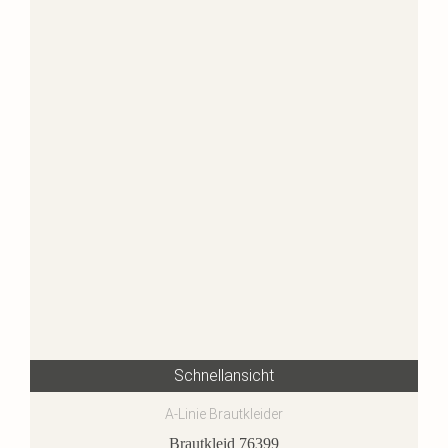
Schnellansicht
A-Linie Brautkleider
Brautkleid 76399