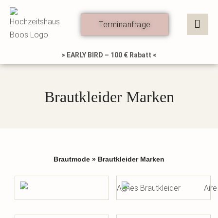
Zum
Inhalt
Terminanfrage
springen
> EARLY BIRD – 100 € Rabatt <
Brautkleider Marken
Brautmode
»
Brautkleider Marken